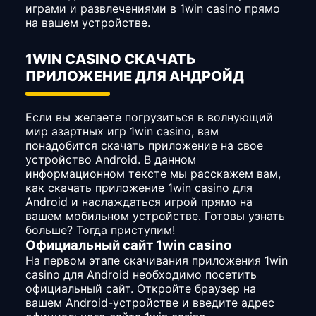
играми и развлечениями в 1win casino прямо
на вашем устройстве.
1WIN CASINO СКАЧАТЬ
ПРИЛОЖЕНИЕ ДЛЯ АНДРОЙД
Если вы желаете погрузиться в волнующий
мир азартных игр 1win casino, вам
понадобится скачать приложение на свое
устройство Android. В данном
информационном тексте мы расскажем вам,
как скачать приложение 1win casino для
Android и наслаждаться игрой прямо на
вашем мобильном устройстве. Готовы узнать
больше? Тогда приступим!
Официальный сайт 1win casino
На первом этапе скачивания приложения 1win
casino для Android необходимо посетить
официальный сайт. Откройте браузер на
вашем Android-устройстве и введите адрес