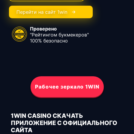
Перейти на сайт 1win
Проверено
"Рейтингом букмекеров"
100% безопасно
Рабочее зеркало 1WIN
1WIN CASINO СКАЧАТЬ
ПРИЛОЖЕНИЕ С ОФИЦИАЛЬНОГО
САЙТА