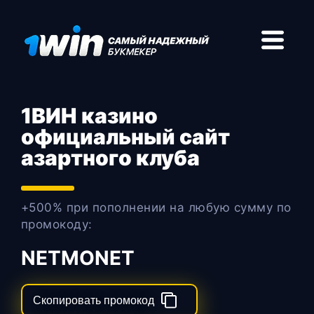
1ВИН казино
официальный сайт
азартного клуба
+500% при пополнении на любую сумму по
промокоду:
NETMONET
Скопировать промокод