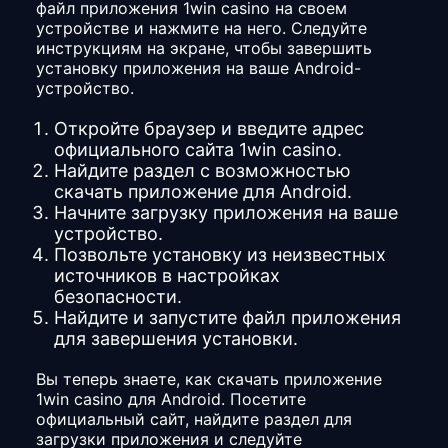
файл приложения 1win casino на своем
устройстве и нажмите на него. Следуйте
инструкциям на экране, чтобы завершить
установку приложения на ваше Android-
устройство.
Откройте браузер и введите адрес
официального сайта 1win casino.
Найдите раздел с возможностью
скачать приложение для Android.
Начните загрузку приложения на ваше
устройство.
Позвольте установку из неизвестных
источников в настройках
безопасности.
Найдите и запустите файл приложения
для завершения установки.
Вы теперь знаете, как скачать приложение
1win casino для Android. Посетите
официальный сайт, найдите раздел для
загрузки приложения и следуйте