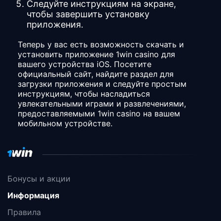
Следуйте инструкциям на экране,
чтобы завершить установку
приложения.
Теперь у вас есть возможность скачать и
установить приложение 1win casino для
вашего устройства iOS. Посетите
официальный сайт, найдите раздел для
загрузки приложения и следуйте простым
инструкциям, чтобы насладиться
увлекательными играми и развлечениями,
предоставляемыми 1win casino на вашем
мобильном устройстве.
Бонусы и акции
Информация
Правила