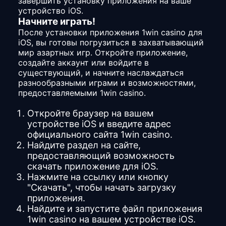
завершить установку приложения на ваше
устройство iOS.
Начните играть!
После установки приложения 1win casino для
iOS, вы готовы погрузиться в захватывающий
мир азартных игр. Откройте приложение,
создайте аккаунт или войдите в
существующий, и начните наслаждаться
разнообразными играми и возможностями,
предоставляемыми 1win casino.
Откройте браузер на вашем
устройстве iOS и введите адрес
официального сайта 1win casino.
Найдите раздел на сайте,
предоставляющий возможность
скачать приложение для iOS.
Нажмите на ссылку или кнопку
"Скачать", чтобы начать загрузку
приложения.
Найдите и запустите файл приложения
1win casino на вашем устройстве iOS.